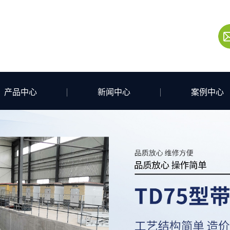
产品中心
新闻中心
案例中心