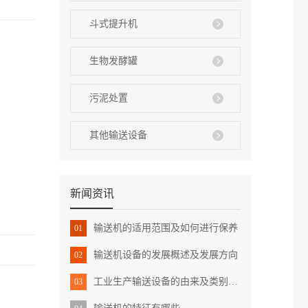
斗式提升机
生物发酵罐
污泥处置
其他输送设备
新闻资讯
输送机的适用范围及如何进行保养
01
输送机设备的发展概述及发展方向
02
工业生产输送设备的由来及类别概述
03