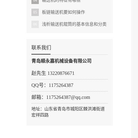
输送机的特征有哪些
04
板链输送机要如何操作
05
浅析输送机辊筒的基本信息和分类
06
联系我们
青岛顺永嘉机械设备有限公司
赵先生
13220876671
QQ号：1175264387
邮箱：1175264387@qq.com
地址：山东省青岛市城阳区棘洪滩街道
宏祥四路