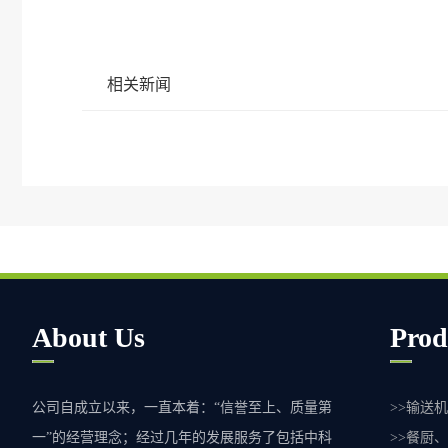
相关新闻
About Us
Prod
公司自成立以来，一直本着：“信誉至上、质量第
>>输送
一”的经营理念；经过几年的发展服务了包括中科
>>餐厨