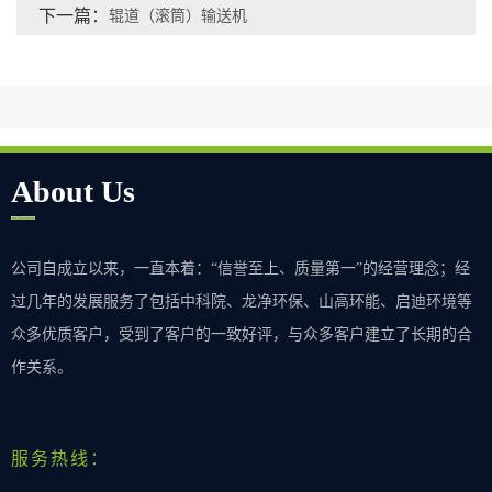
下一篇：
辊道（滚筒）输送机
About Us
公司自成立以来，一直本着：“信誉至上、质量第一”的经营理念；经
过几年的发展服务了包括中科院、龙净环保、山高环能、启迪环境等
众多优质客户，受到了客户的一致好评，与众多客户建立了长期的合
作关系。
服务热线：